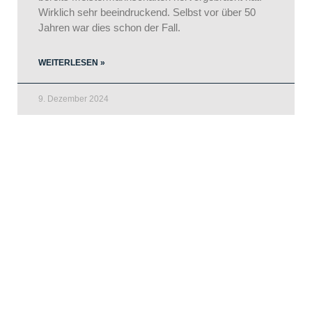
Wirklich sehr beeindruckend. Selbst vor über 50
Jahren war dies schon der Fall.
WEITERLESEN »
9. Dezember 2024
LEEZENER
SPORT-CLUB e.V.
KONTAKT
Hamburger Str. 7
23816 Leezen
E-Mail: info@leezener-sc.de
RECHTLICHES