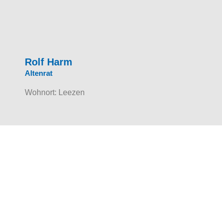
Rolf Harm
Altenrat
Wohnort: Leezen
LEEZENER
SPORT-CLUB e.V.
KONTAKT
Hamburger Str. 7